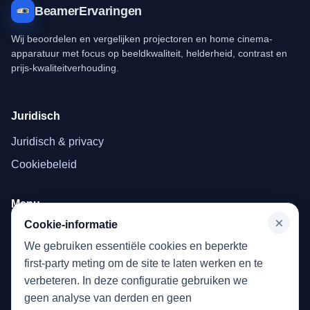
BeamerErvaringen
Wij beoordelen en vergelijken projectoren en home cinema-
apparatuur met focus op beeldkwaliteit, helderheid, contrast en
prijs-kwaliteitverhouding.
Juridisch
Juridisch & privacy
Cookiebeleid
Menu
×
Cookie-informatie
Home
We gebruiken essentiële cookies en beperkte
Beamer
first-party meting om de site te laten werken en te
verbeteren. In deze configuratie gebruiken we
geen analyse van derden en geen