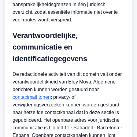
aansprakelijkheidsgrenzen in één juridisch
overzicht, zodat essentiële informatie niet over te
veel routes wordt verspreid.
Verantwoordelijke,
communicatie en
identificatiegegevens
De redactionele activiteit van dit domein valt onder
verantwoordelijkheid van Eloy Moya. Algemene
berichten kunnen worden gestuurd naar
contactmail tonen
; privacy- of
verwijderingsverzoeken kunnen worden gestuurd
naar hetzelfde contactkanaal dat in deze sectie is
gepubliceerd. Het openbare adres voor juridische
communicatie is
C
o
l
l
e
l
l 1
1
·
S
a
b
a
d
e
l
l
·
B
a
r
c
e
l
o
n
a
·
E
s
p
a
n
a
. Openbare contactkanalen kunnen licht