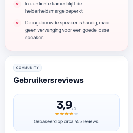
In een lichte kamer blijft de
helderheidsmarge beperkt
De ingebouwde speaker is handig, maar
geen vervanging voor een goede losse
speaker.
COMMUNITY
Gebruikersreviews
3,9
/ 5
★★★★★
★★★★★
Gebaseerd op circa 455 reviews.