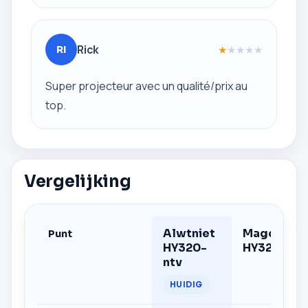
Rick
★
★
★
★
★
RI
Super projecteur avec un qualité/prix au
top.
Vergelijking
Alwtniet
Magcubic
Punt
HY320-
HY320F
ntv
HUIDIG