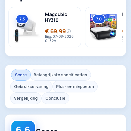
Magcubic
Hop
7.3
7.0
HY310
Totaal
Totaal
€ 69,99
€ 8
ⓘ
Prijs
Prijs
Bijg. 07-08-2026
Bijg.
01:32h
01:32
Score
Belangrijkste specificaties
Gebruikservaring
Plus- en minpunten
Vergelijking
Conclusie
6.6