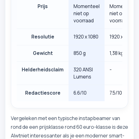
Prijs
Momenteel
Momenteel
niet op
niet op
voorraad
voorraad
Resolutie
1920 x 1080
1920 x 1080
Gewicht
850 g
1,38 kg
Helderheidsclaim
320 ANSI
-
Lumens
Redactiescore
6.6/10
7.5/10
Vergeleken met een typische instapbeamer van
rond de een prijsklasse rond 60 euro-klasse is deze
Alwtniet interessanter als je een moderner smart-