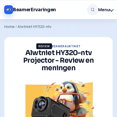
Menu
BeamerErvaringen
Home
/
Alwtniet HY320-ntv
REVIEW
BEAMER
ALWTNIET
Alwtniet HY320-ntv
Projector - Review en
meningen