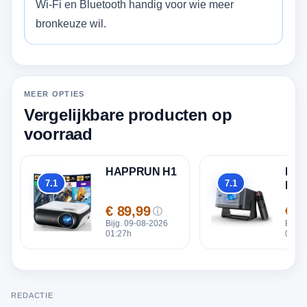
Wi‑Fi en Bluetooth handig voor wie meer
bronkeuze wil.
MEER OPTIES
Vergelijkbare producten op
voorraad
HAPPRUN H1
Mag
7.1
7.1
HY3
Totaal
Totaal
€ 89,99
€ 1
ⓘ
Prijs
Prijs
Bijg. 09-08-2026
Bijg.
01:27h
01:27
REDACTIE