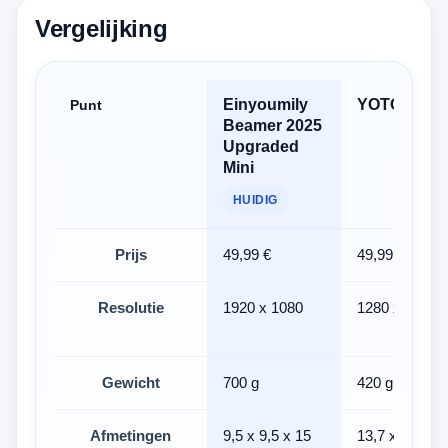
Vergelijking
Einyoumily
YOTON Y3
Punt
Beamer 2025
Upgraded
Mini
HUIDIG
Prijs
49,99 €
49,99 €
Resolutie
1920 x 1080
1280 x 720
Gewicht
700 g
420 g
Afmetingen
9,5 x 9,5 x 15
13,7 x 10,9 x