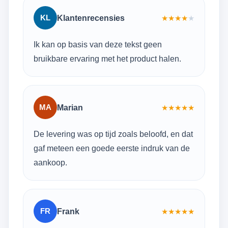
KL
Klantenrecensies
★
★
★
★
★
Ik kan op basis van deze tekst geen
bruikbare ervaring met het product halen.
MA
Marian
★
★
★
★
★
De levering was op tijd zoals beloofd, en dat
gaf meteen een goede eerste indruk van de
aankoop.
FR
Frank
★
★
★
★
★