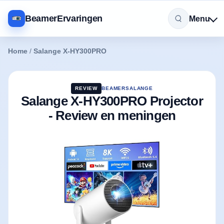
BeamerErvaringen
Menu
Home
/
Salange X-HY300PRO
REVIEW
BEAMER
SALANGE
Salange X-HY300PRO Projector
- Review en meningen