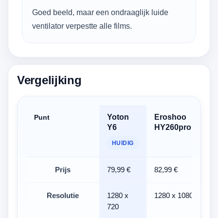
Goed beeld, maar een ondraaglijk luide
ventilator verpestte alle films.
Vergelijking
Yoton
Eroshoo
M
Punt
Y6
HY260pro
H
B
HUIDIG
Prijs
79,99 €
82,99 €
6
Resolutie
1280 x
1280 x 1080
1
720