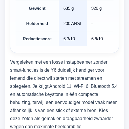
Gewicht
635 g
920 g
7
Helderheid
200 ANSI
-
2
Redactiescore
6.3/10
6.9/10
6
Vergeleken met een losse instapbeamer zonder
smart-functies is de Y6 duidelijk handiger voor
iemand die direct wil starten met streamen en
spiegelen. Je krijgt Android 11, Wi‑Fi 6, Bluetooth 5.4
en automatische keystone in één compacte
behuizing, terwijl een eenvoudiger model vaak meer
afhankelijk is van een stick of externe bron. Kies
deze Yoton als gemak en draagbaarheid zwaarder
wegen dan maximale beeldambitie.