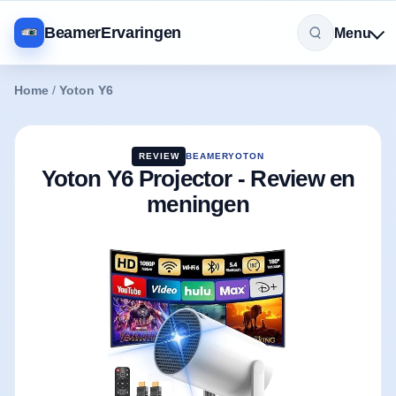
BeamerErvaringen
Menu
Home
/
Yoton Y6
REVIEW
BEAMER
YOTON
Yoton Y6 Projector - Review en
meningen